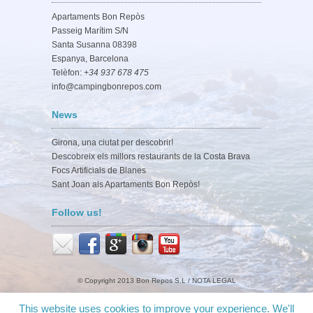
Apartaments Bon Repòs
Passeig Marítim S/N
Santa Susanna 08398
Espanya, Barcelona
Telèfon:
+34 937 678 475
info@campingbonrepos.com
News
Girona, una ciutat per descobrir!
Descobreix els millors restaurants de la Costa Brava
Focs Artificials de Blanes
Sant Joan als Apartaments Bon Repòs!
Follow us!
© Copyright 2013 Bon Repos S.L /
NOTA LEGAL
This website uses cookies to improve your experience. We'll