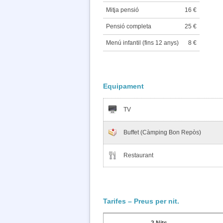
Mitja pensió
16 €
Pensió completa
25 €
Menú infantil (fins 12 anys)
8 €
Equipament
TV
Buffet (Càmping Bon Repòs)
Restaurant
Tarifes – Preus per nit.
2 Nits