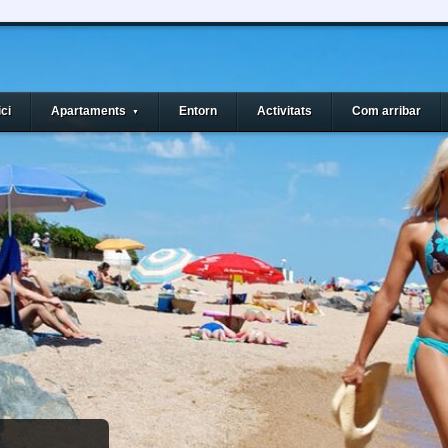
ici
Apartaments
Entorn
Activitats
Com arribar
▼