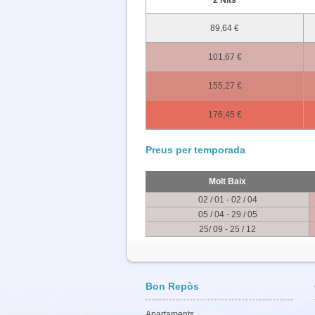
89,64 €
101,67 €
155,27 €
176,45 €
Preus per temporada
Molt Baix
02 / 01 - 02 / 04
05 / 04 - 29 / 05
25/ 09 - 25 / 12
Bon Repòs
Apartaments