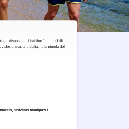
latja, disposa de 1 habitació doble (1 llit
istes al mar, a la platja, i a la pineda del
infantils, activitats nàutiques i