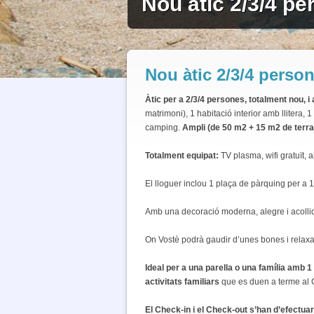
Nou àtic 2/3/4 p
Nou àtic 2/3/4 perso
Àtic per a 2/3/4 persones, totalment nou, i
matrimoni), 1 habitació interior amb llitera, 
camping.
Ampli (de 50 m2 + 15 m2 de terras
Totalment equipat:
TV plasma, wifi gratuït, 
El lloguer inclou 1 plaça de pàrquing per a 1
Amb una decoració moderna, alegre i acollid
On Vostè podrà gaudir d’unes bones i relax
Ideal per a una parella o una família amb 1 o
activitats
familiars
que es duen a terme al 
El Check-in i el Check-out s’han d’efect