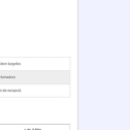
ptem targetes
 fumadors
i de recepció
+ de 4 Nits