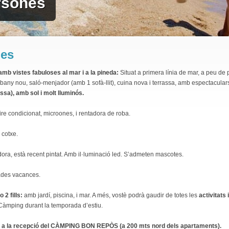
ersones
nes
 amb vistes fabuloses al mar i a la pineda:
Situat a primera línia de mar, a peu de p
1 bany nou, saló-menjador (amb 1 sofà-llit), cuina nova i terrassa, amb espectaculars v
sa), amb sol i molt lluminós.
aire condicionat, microones, i rentadora de roba.
 cotxe.
ora, està recent pintat. Amb il·luminació led. S’admeten mascotes.
ades vacances.
 2 fills:
amb jardí, piscina, i mar. A més, vostè podrà gaudir de totes les
activitats 
Càmping durant la temporada d’estiu.
uar a la recepció del CÀMPING BON REPÒS (a 200 mts nord dels apartaments).