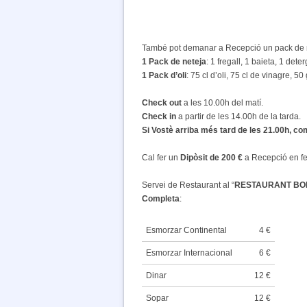
També pot demanar a Recepció un pack de net
1 Pack de neteja
: 1 fregall, 1 baieta, 1 det
1 Pack d’oli
: 75 cl d’oli, 75 cl de vinagre, 50
Check out
a les 10.00h del matí.
Check in
a partir de les 14.00h de la tarda.
Si Vostè arriba més tard de les 21.00h, c
Cal fer un
Dipòsit de 200 €
a Recepció en fer
Servei de Restaurant al “
RESTAURANT BO
Completa
:
Esmorzar Continental
4 €
Esmorzar Internacional
6 €
Dinar
12 €
Sopar
12 €