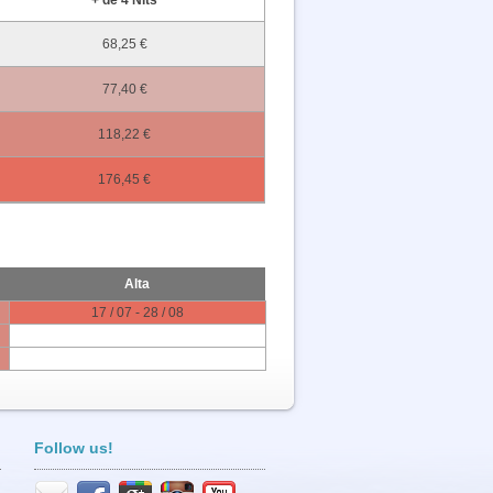
68,25 €
77,40 €
118,22 €
176,45 €
Alta
17 / 07 - 28 / 08
Follow us!