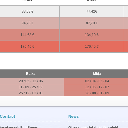
83,53 €
77,42€
94,73 €
87,79 €
144,68 €
134,10 €
176,45 €
176,45 €
Baixa
Mitja
29 / 05 - 12 / 06
02 / 04 - 05 / 04
11 / 09 - 25 / 09
12 / 06 - 17 / 07
25 / 12 - 02 / 01
28 / 08 - 11 / 09
Contact
News
Apartaments Bon Repòs
Girona, una ciutat per descobrir!