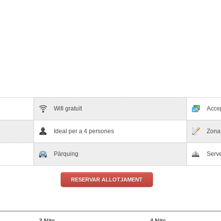
Wifi gratuït
Acce
Ideal per a 4 persones
Zona
Pàrquing
Serve
RESERVAR ALLOTJAMENT
3 Nits
4 Nits