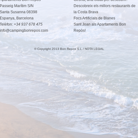
Passeig Marítim S/N
Descobreix els millors restaurants de
Santa Susanna 08398
la Costa Brava
Espanya, Barcelona
Focs Artificials de Blanes
Telèfon:
+34 937 678 475
Sant Joan als Apartaments Bon
info@campingbonrepos.com
Repòs!
© Copyright 2013 Bon Repos S.L /
NOTA LEGAL