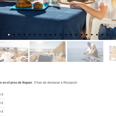
s en el preu de lloguer
. S’han de demanar a Recepció:
6 €
4 €
6 €