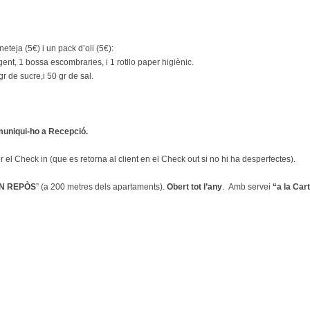
eja (5€) i un pack d’oli (5€):
ergent, 1 bossa escombraries, i 1 rotllo paper higiènic.
 gr de sucre,i 50 gr de sal.
omuniqui-ho a Recepció.
 el Check in (que es retorna al client en el Check out si no hi ha desperfectes).
N REPÒS
” (a 200 metres dels apartaments).
Obert tot l’any
. Amb servei
“a la Car