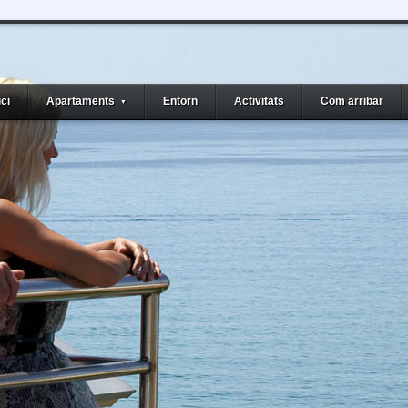
ici
Apartaments
Entorn
Activitats
Com arribar
▼