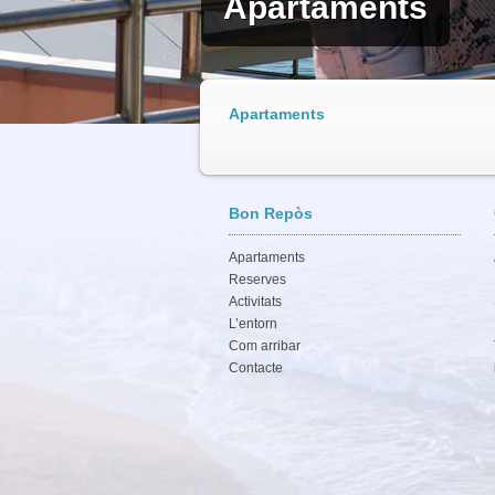
Apartaments
Apartaments
Bon Repòs
Apartaments
Reserves
Activitats
L’entorn
Com arribar
Contacte