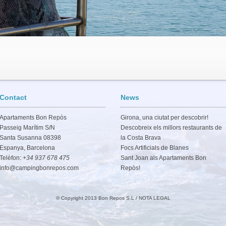
Contact
News
Apartaments Bon Repòs
Girona, una ciutat per descobrir!
Passeig Marítim S/N
Descobreix els millors restaurants de
Santa Susanna 08398
la Costa Brava
Espanya, Barcelona
Focs Artificials de Blanes
Telèfon:
+34 937 678 475
Sant Joan als Apartaments Bon
info@campingbonrepos.com
Repòs!
© Copyright 2013 Bon Repos S.L /
NOTA LEGAL