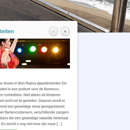
teiten
isch uitstapje
Restaurant – Pub&Disco
ch uitstapje Voor 2 personen in Santa
se shows in Bon Repos appartementen De
Geniet cuisine restaurants Mid
 Zoekt u een ideale plek voor u en uw
ndert in een podium voor de flamenco,
in Santa Susanna resort met alles
 Wilt u een bijzonder weekend dat anders is?
en comedians. Niet alleen de kinderen
bieden wij ook sandwiches. kun
ruik van deze aanbieding voor een
et recht om te genieten. Daarom wordt er
dan een drankje en een danssp
ch weekend met uw partner, een fantastisch
vond een geweldige show georganiseerd.
Informatie aanvragen na ontvangs
op zee in een appartement direct aan het
n flamencodansers, verschillende zangers
Learn more »
t bijzondere en onvergetelijke details. […]
ians die een geweldige vakantie helemaal
 En mocht u nog niet moe zijn maar […]
n more »