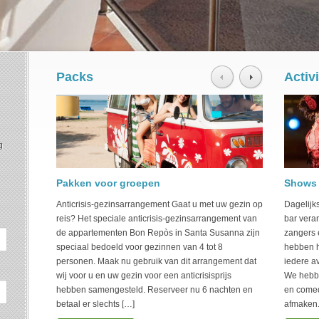
Packs
Activi
g
Pakken voor groepen
Romant
Shows
Anticrisis-gezinsarrangement Gaat u met uw gezin op
Romantis
Dagelijk
reis? Het speciale anticrisis-gezinsarrangement van
Susanna.
bar vera
de appartementen Bon Repòs in Santa Susanna zijn
partner?
zangers 
speciaal bedoeld voor gezinnen van 4 tot 8
Maak geb
hebben h
personen. Maak nu gebruik van dit arrangement dat
romantis
iedere a
wij voor u en uw gezin voor een anticrisisprijs
uitzicht 
We hebbe
hebben samengesteld. Reserveer nu 6 nachten en
strand me
en comed
betaal er slechts […]
afmaken.
Lear