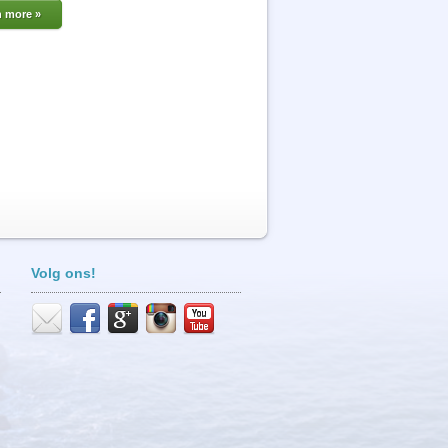
n more »
Volg ons!