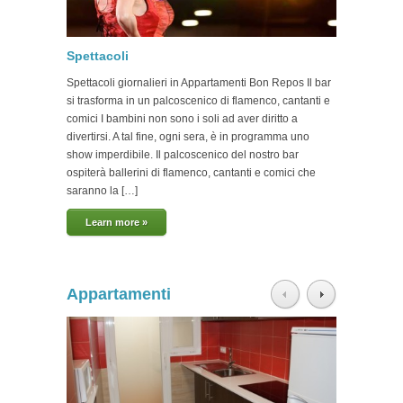
Spettacoli
Parchi
Spettacoli giornalieri in Appartamenti Bon Repos Il bar
Alloggi
si trasforma in un palcoscenico di flamenco, cantanti e
la possi
comici I bambini non sono i soli ad aver diritto a
moltepli
divertirsi. A tal fine, ogni sera, è in programma uno
Barcello
show imperdibile. Il palcoscenico del nostro bar
contatta
ospiterà ballerini di flamenco, cantanti e comici che
Lear
saranno la […]
Learn more »
Appartamenti