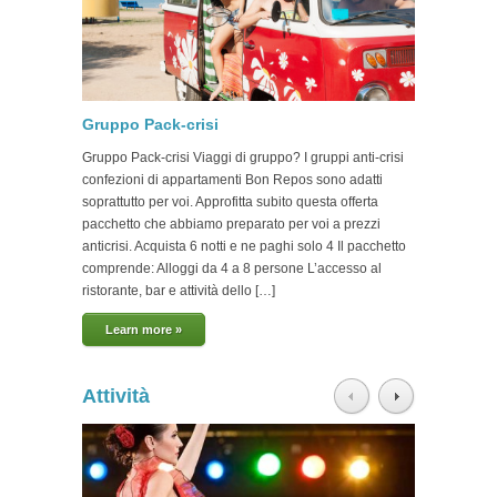
Gruppo Pack-crisi
Fughe
Gruppo Pack-crisi Viaggi di gruppo? I gruppi anti-crisi
Fughe r
confezioni di appartamenti Bon Repos sono adatti
Santa Su
soprattutto per voi. Approfitta subito questa offerta
vostro 
pacchetto che abbiamo preparato per voi a prezzi
Approfi
anticrisi. Acquista 6 notti e ne paghi solo 4 Il pacchetto
con il v
comprende: Alloggi da 4 a 8 persone L’accesso al
appartam
ristorante, bar e attività dello […]
indiment
Learn more »
Lear
Attività