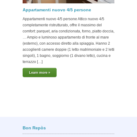
Appartamenti nuovo 4/5 persone
Appar
Appartamenti nuovo 4/5 persone Attico nuovo 4/5
Apparta
completamente ristrutturato, offre il massimo del
e lumino
comfort: parquet, aria condizionata, forno, piatto doccia,
diretta 
… Ampio e luminoso appartamento di fronte al mare
da letto
(esterno), con accesso diretto alla spiaggia. Hanno 2
pranzo (
accoglienti camere doppie (1 letto matrimoniale e 2 letti
vista pa
singoli), 1 bagno, soggiorno (1 divano letto), cucina e
potrete 
terrazzo […]
Lear
Learn more »
Bon Repòs