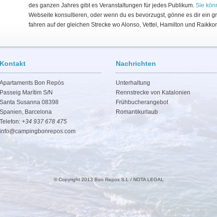
des ganzen Jahres gibt es Veranstaltungen für jedes Publikum.
Sie kön
Webseite konsultieren, oder wenn du es bevorzugst, gönne es dir ein g
fahren auf der gleichen Strecke wo Alonso, Vettel, Hamilton und Raikko
Kontakt
Nachrichten
Apartaments Bon Repòs
Unterhaltung
Passeig Marítim S/N
Rennstrecke von Katalonien
Santa Susanna 08398
Frühbucherangebot
Spanien, Barcelona
Romantikurlaub
Telefon:
+34 937 678 475
info@campingbonrepos.com
© Copyright 2013 Bon Repos S.L /
NOTA LEGAL