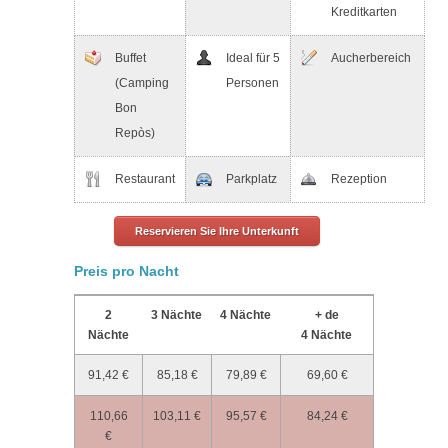
Kreditkarten
Buffet
Ideal für 5
Aucherbereich
(Camping
Personen
Bon
Repòs)
Restaurant
Parkplatz
Rezeption
Reservieren Sie Ihre Unterkunft
Preis pro Nacht
2
3 Nächte
4 Nächte
+ de
Nächte
4 Nächte
91,42 €
85,18 €
79,89 €
69,60 €
110,66
103,11 €
95,57 €
84,24 €
€