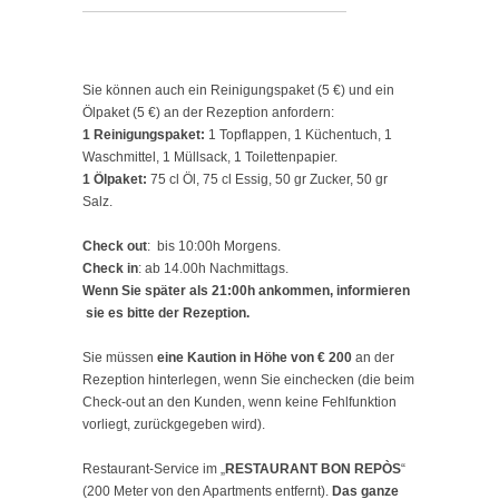
Sie können auch ein Reinigungspaket (5 €) und ein
Ölpaket (5 €) an der Rezeption anfordern:
1 Reinigungspaket:
1 Topflappen, 1 Küchentuch, 1
Waschmittel, 1 Müllsack, 1 Toilettenpapier.
1 Ölpaket:
75 cl Öl, 75 cl Essig, 50 gr Zucker, 50 gr
Salz.
Check out
: bis 10:00h Morgens.
Check in
: ab 14.00h Nachmittags.
Wenn Sie später als 21:00h ankommen, informieren
sie es bitte der Rezeption.
Sie müssen
eine Kaution in Höhe von € 200
an der
Rezeption hinterlegen, wenn Sie einchecken (die beim
Check-out an den Kunden, wenn keine Fehlfunktion
vorliegt, zurückgegeben wird).
Restaurant-Service im „
RESTAURANT BON REPÒS
“
(200 Meter von den Apartments entfernt).
Das ganze